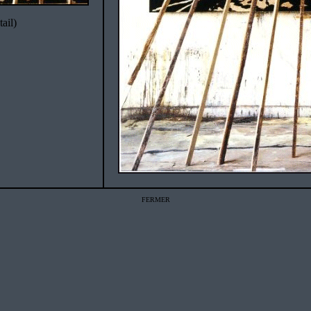
tail)
FERMER