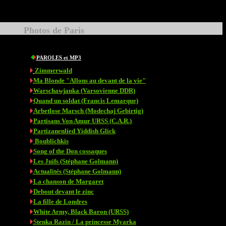
Photos de Paris
PAROLES et MP3
Zimmerwald
Ma Blonde "Allons au devant de la vie"
Warschawjanka (Varsovienne DDR)
Quand un soldat (Francis Lemarque)
Arbetlose Marsch (Modechaj Gebirtig)
Partisans Von Amur URSS (C.A.R.)
Partizanenlied Yiddish Glick
Boublichkis
Song of the Don cossaques
Les Juifs (Stéphane Golmann)
Actualités (Stéphane Golmann)
La chanson de Margaret
Debout devant le zinc
La fille de Londres
White Army, Black Baron (URSS)
Stenka Razin / La princesse Myarka