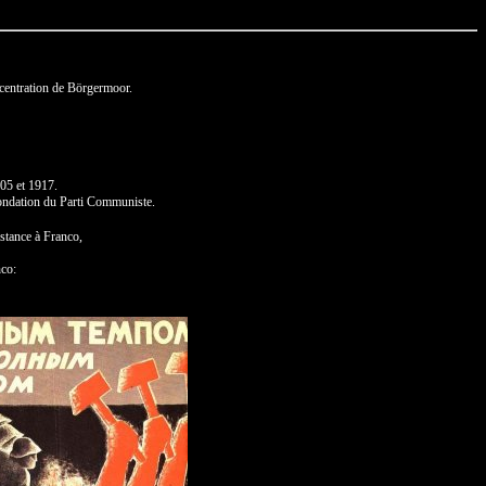
centration de Börgermoor.
905 et 1917.
ondation du Parti Communiste.
istance à Franco,
nco: