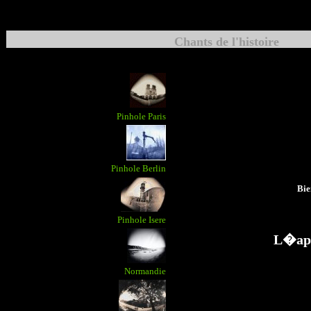
Chants de l'histoire
Pinhole Paris
Pinhole Berlin
Bie
Pinhole Isere
L�app
Normandie