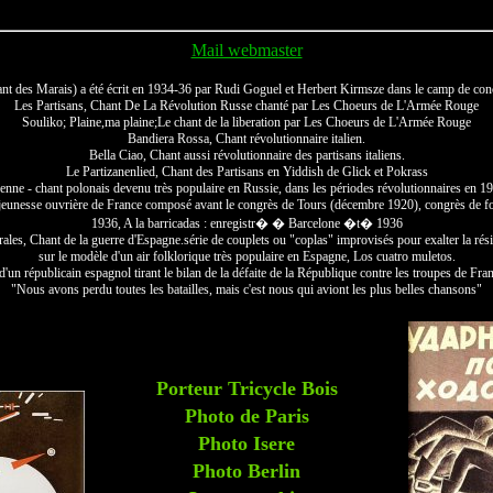
Mail webmaster
t des Marais) a été écrit en 1934-36 par Rudi Goguel et Herbert Kirmsze dans le camp de con
Les Partisans, Chant De La Révolution Russe chanté par Les Choeurs de L'Armée Rouge
Souliko; Plaine,ma plaine;Le chant de la liberation par Les Choeurs de L'Armée Rouge
Bandiera Rossa, Chant révolutionnaire italien.
Bella Ciao, Chant aussi révolutionnaire des partisans italiens.
Le Partizanenlied, Chant des Partisans en Yiddish de Glick et Pokrass
nne - chant polonais devenu très populaire en Russie, dans les périodes révolutionnaires en 1
 jeunesse ouvrière de France composé avant le congrès de Tours (décembre 1920), congrès de f
1936, A la barricadas : enregistr� � Barcelone �t� 1936
ales, Chant de la guerre d'Espagne.série de couplets ou "coplas" improvisés pour exalter la rés
sur le modèle d'un air folklorique très populaire en Espagne, Los cuatro muletos.
d'un républicain espagnol tirant le bilan de la défaite de la République contre les troupes de Fra
"Nous avons perdu toutes les batailles, mais c'est nous qui aviont les plus belles chansons"
Porteur Tricycle Bois
Photo de Paris
Photo Isere
Photo Berlin