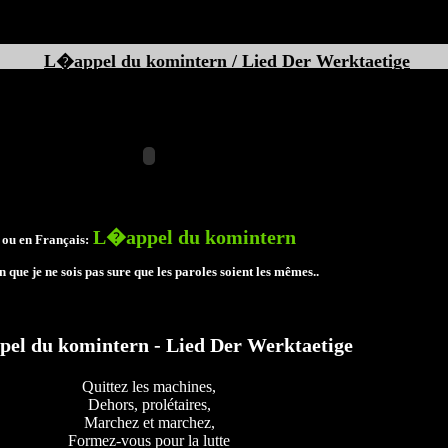
L�appel du komintern / Lied Der Werktaetige
L�appel du komintern
ou en Français:
n que je ne sois pas sure que les paroles soient les mêmes..
el du komintern - Lied Der Werktaetige
Quittez les machines,
Dehors, prolétaires,
Marchez et marchez,
Formez-vous pour la lutte