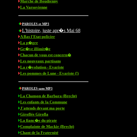
Marche de Boudienny
La Varsovienne
PAROLES et MP3
L'histoire, juste apr�s Mai 68
A Bas l'Etat policier
La p�gre
Gr�ve illimit�e
Chacun de vous est concern�
Les nouveaux partisans
La r�volution - Evariste
Les pommes de Lune - Evariste (!)
PAROLES sans MP3
La Chanson de Barbara (Brecht)
Les enfants de la Commune
J'attends devant ma porte
Giroflée Girofla
La fianc�e du pirate
Complainte de Mackie (Brecht)
Chant de la Fraternité